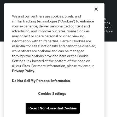
Terms of Service
Privacy Policy
Do Not Sell or Share My Personal Information
Cookies Settings
We and our partners use cookies, pixels, and
©2026 MLS. The Major League Soccer and MLS name and shield are
similar tracking technologies (“Cookies”) to enhance
registered trademarks of Major League Soccer, L.L.C. (“MLS”). The names
your experience, deliver personalized content and
and logos of MLS teams are registered and/or common law trademarks of
advertising, and improve our Sites. Some Cookies
MLS or are used with the permission of their owners. Any unauthorized use
is forbidden.
may collect or share personal or video viewing
information with third parties. Certain Cookies are
essential for site functionality and cannot be disabled,
while others are optional and can be managed
through the options provided here or the Cookie
Settings link located at the bottom of the page on
all our Sites. For more information, please review our
Privacy Policy
.
Do Not Sell My Personal Information
.
Cookies Settings
Reject Non-Essential Cookies